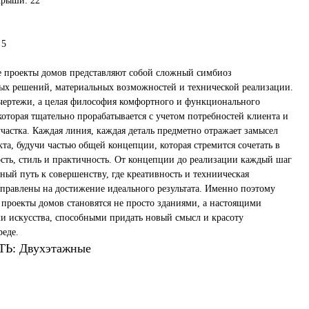
крыши: 22
 5
 проекты домов представляют собой сложный симбиоз
х решений, материальных возможностей и технической реализации.
 чертежи, а целая философия комфортного и функционального
которая тщательно прорабатывается с учетом потребностей клиента и
частка. Каждая линия, каждая деталь предметно отражает замысел
кта, будучи частью общей концепции, которая стремится сочетать в
ость, стиль и практичность. От концепции до реализации каждый шаг
ный путь к совершенству, где креативность и техниическая
аправлены на достижение идеального результата. Именно поэтому
 проекты домов становятся не просто зданиями, а настоящими
и искусства, способными придать новый смысл и красоту
еде.
: Двухэтажные